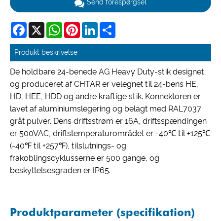
Send forespørgsel
Facebook
X
WhatsApp
Pinterest
LinkedIn
Share
Produkt beskrivelse
De holdbare 24-benede AG Heavy Duty-stik designet
og produceret af CHTAR er velegnet til 24-bens HE,
HD, HEE, HDD og andre kraftige stik. Konnektoren er
lavet af aluminiumslegering og belagt med RAL7037
gråt pulver. Dens driftsstrøm er 16A, driftsspændingen
er 500VAC, driftstemperaturområdet er -40℃ til +125℃
(-40℉ til +257℉), tilslutnings- og
frakoblingscyklusserne er 500 gange, og
beskyttelsesgraden er IP65.
Produktparameter (specifikation)