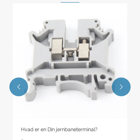
Hvad er egenskaberne ved DIN-
skinneklemmer af skruetype?
Se mere >>

