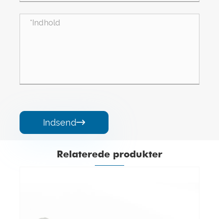
Indsend

Relaterede produkter
10 Pin TG Heavy Duty konnektorer
Se mere >>