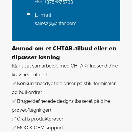
+86-13758875733
E-mail

sales23@chtar.com
Anmod om et CHTAR-tilbud eller en
tilpasset løsning
Klar til at samarbejde med CHTAR? Indsend dine
krav nedenfor til:
✅ Konkurrencedygtige priser på stik, terminaler
og bulkordrer
✅ Brugerdefinerede designs (baseret på dine
prøver/tegninger)
✅ Gratis produktprøver
✅ MOQ & OEM support