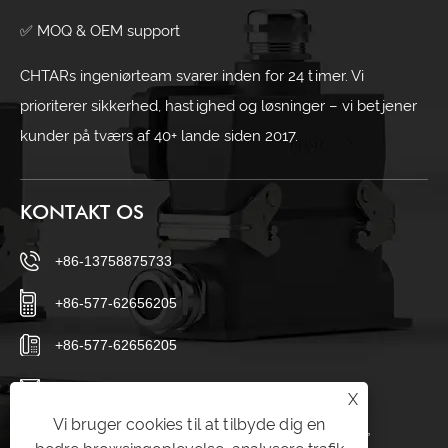
✅ MOQ & OEM support
CHTARs ingeniørteam svarer inden for 24 timer. Vi
prioriterer sikkerhed, hastighed og løsninger – vi betjener
kunder på tværs af 40+ lande siden 2017.
KONTAKT OS
+86-13758875733
+86-577-62656205
+86-577-62656205
sales23@chtar.com
X
Vi bruger cookies til at tilbyde dig en
Huanghuaguan Village, Liushi Town, Yueqing City,