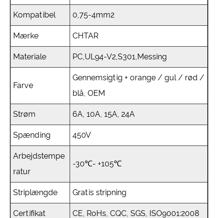
Kompatibel
0,75-4mm2
Mærke
CHTAR
Materiale
PC,UL94-V2,S301,Messing
Gennemsigtig + orange / gul / rød /
Farve
blå, OEM
Strøm
6A, 10A, 15A, 24A
Spænding
450V
Arbejdstempe
-30℃- +105℃
ratur
Striplængde
Gratis stripning
Certifikat
CE, RoHs, CQC, SGS, ISO9001:2008