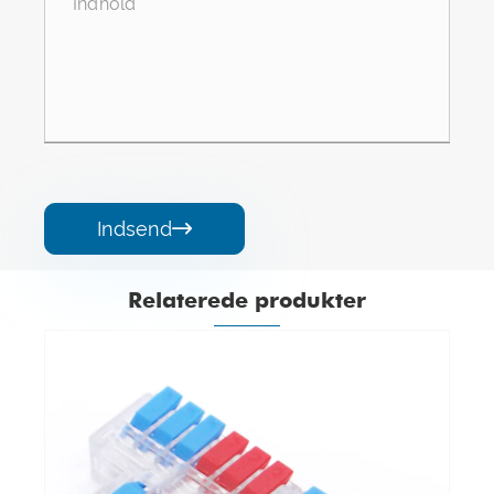
Indsend

Relaterede produkter
T Type One-In Multi-Out splejsningstråd
hurtigforbindelser
Se mere >>