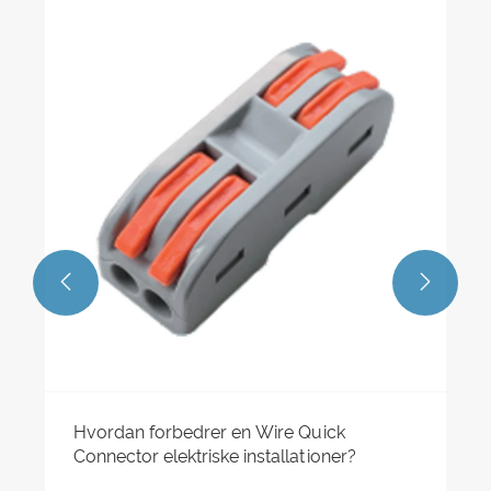
Hvad er en Din jernbaneterminal?
Se mere >>

