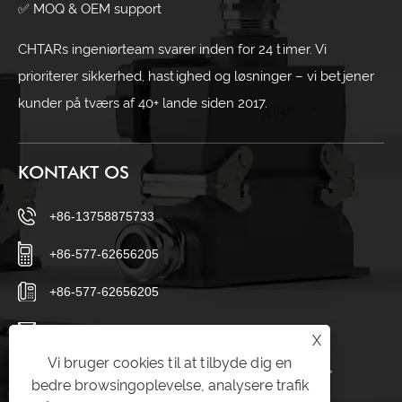
✅ MOQ & OEM support
CHTARs ingeniørteam svarer inden for 24 timer. Vi
prioriterer sikkerhed, hastighed og løsninger – vi betjener
kunder på tværs af 40+ lande siden 2017.
KONTAKT OS
+86-13758875733
+86-577-62656205
+86-577-62656205
sales23@chtar.com
X
Vi bruger cookies til at tilbyde dig en
Huanghuaguan Village, Liushi Town, Yueqing City,
bedre browsingoplevelse, analysere trafik
Zhejiang 325605, Kina