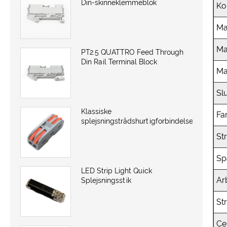
Din-skinneklemmeblok
Ko
Mæ
Ma
PT2.5 QUATTRO Feed Through
Din Rail Terminal Block
Ma
Sl
Klassiske
Fa
splejsningstrådshurtigforbindelser
St
Sp
LED Strip Light Quick
Ar
Splejsningsstik
St
Cer