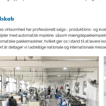
lskab
es virksomhed har professionelt salgs-, produktions- og kval
ejder med automatisk maskine, såsom mængdepakkemaskiner
omatiske pakkemaskiner, hvilket gør os i stand til at levere k
rt år deltager vi i adskillige nationale og internationale mes