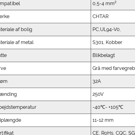
mpatibel
0,5-4 mm²
rke
CHTAR
teriale af bolig
PC,UL94-V0,
teriale af metal
S301, Kobber
utte
Blikbelagt
rve
Grå med farvegre
røm
32A
ænding
250V
bejdstemperatur
-40℃- +105℃
riplængde
11-12 mm
tifikat
CE, RoHs, CQC, SG