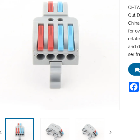
CHTAR
Out D
China
for o
relat
and d
ser f