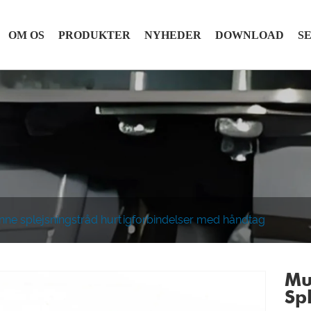
OM OS
PRODUKTER
NYHEDER
DOWNLOAD
S
inne splejsningstråd hurtigforbindelser med håndtag
Mu
Sp