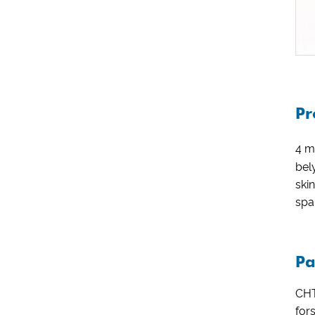
Pr
4 
bel
ski
spa
Pa
CHT
for