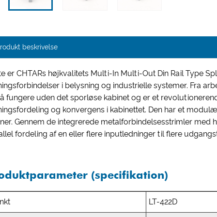
rodukt beskrivelse
te er CHTARs højkvalitets Multi-In Multi-Out Din Rail Type S
ningsforbindelser i belysning og industrielle systemer. Fra a
å fungere uden det sporløse kabinet og er et revolutionerende e
ningsfordeling og konvergens i kabinettet. Den har et modulær
nner. Gennem de integrerede metalforbindelsesstrimler med h
llel fordeling af en eller flere inputledninger til flere udgang
oduktparameter (specifikation)
nkt
LT-422D