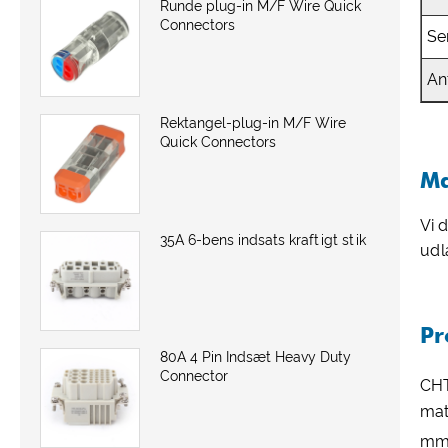
Runde plug-in M/F Wire Quick
Connectors
Se
An
Rektangel-plug-in M/F Wire
Quick Connectors
Ma
Vi 
35A 6-bens indsats kraftigt stik
udla
Pr
80A 4 Pin Indsæt Heavy Duty
Connector
CH
mat
m