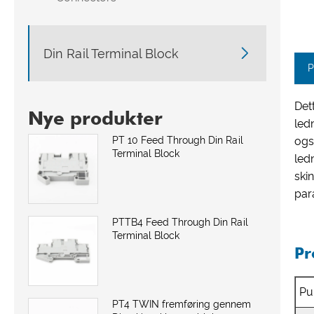

Din Rail Terminal Block
P
Det
Nye produkter
led
ogs
PT 10 Feed Through Din Rail
Terminal Block
led
ski
para
PTTB4 Feed Through Din Rail
Terminal Block
Pr
Pu
PT4 TWIN fremføring gennem