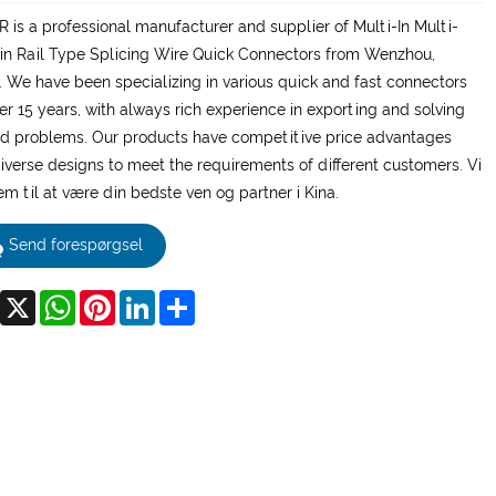
 is a professional manufacturer and supplier of Multi-In Multi-
in Rail Type Splicing Wire Quick Connectors from Wenzhou,
. We have been specializing in various quick and fast connectors
ver 15 years, with always rich experience in exporting and solving
ed problems. Our products have competitive price advantages
iverse designs to meet the requirements of different customers. Vi
rem til at være din bedste ven og partner i Kina.
Send forespørgsel
Facebook
X
WhatsApp
Pinterest
LinkedIn
Share