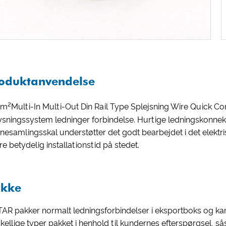
oduktanvendelse
2
mm
Multi-In Multi-Out Din Rail Type Splejsning Wire Quick Co
ysningssystem ledninger forbindelse. Hurtige ledningskonnekto
nnesamlingsskal understøtter det godt bearbejdet i det elektrisk
re betydelig installationstid på stedet.
kke
AR pakker normalt ledningsforbindelser i eksportboks og kar
skellige typer pakket i henhold til kundernes efterspørgsel,