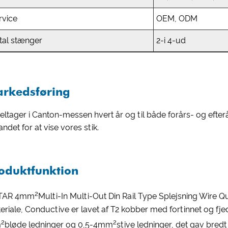
rvice
OEM, ODM
tal stænger
2-i 4-ud
rkedsføring
deltager i Canton-messen hvert år og til både forårs- og efterår
ndet for at vise vores stik.
oduktfunktion
2
TAR 4mm
Multi-In Multi-Out Din Rail Type Splejsning Wire Q
eriale, Conductive er lavet af T2 kobber med fortinnet og fje
2
2
m
bløde ledninger og 0,5-4mm
stive ledninger, det gav bredt